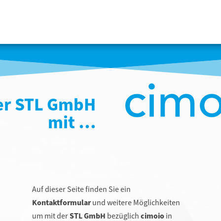
er STL GmbH
mit …
Auf dieser Seite finden Sie ein
Kontaktformular
und weitere Möglichkeiten
um mit der
STL GmbH
bezüglich
cimoio
in