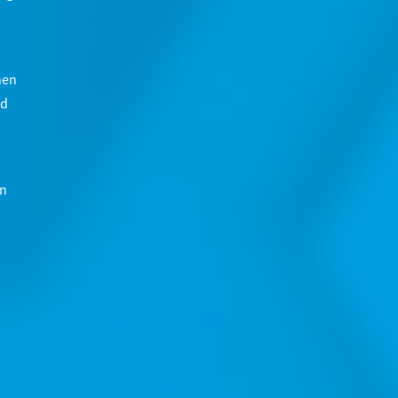
s
hen
nd
en