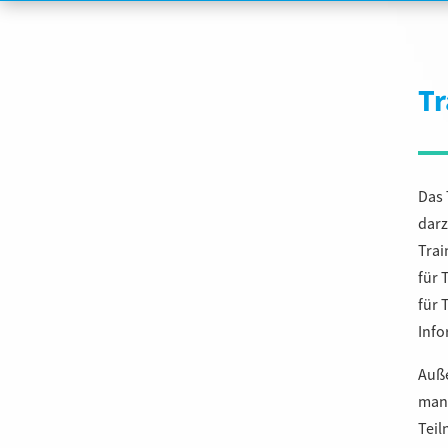
Tr
Das 
darz
Trai
für 
für 
Info
Auße
manu
Teil