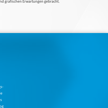
nd grafischen Erwartungen gebracht.
gs-
ie
es
log