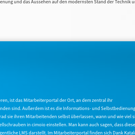
enung und das Aussehen auf den modernsten Stand der Technik u
en, ist das Mitarbeiterportal der Ort, an dem zentral ihr
finden sind. Außerdem ist es die Informations- und Selbstbedienun
ad sie ihren Mitarbeitenden selbst überlassen, wann und wie viel s
ellschrauben in cimoio einstellen. Man kann auch sagen, dass dies
gentliche
LMS
darstellt. Im Mitarbeiterportal finden sich Dank Kata