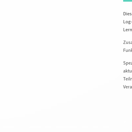
Dies
Log-
Lern
Zusa
Funk
Spez
aktu
Teil
Vera