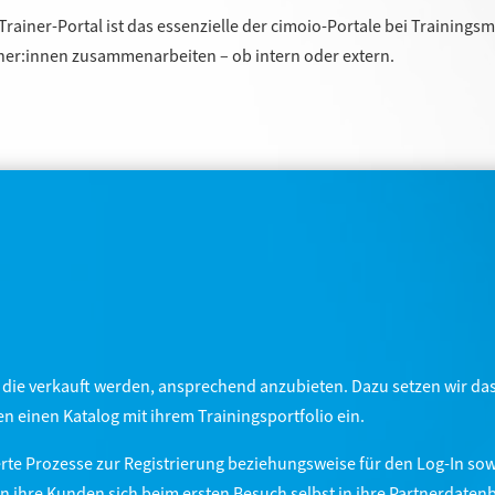
Trainer-Portal ist das essenzielle der cimoio-Portale bei Training
ner:innen zusammenarbeiten – ob intern oder extern.
e, die verkauft werden, ansprechend anzubieten. Dazu setzen wir da
n einen Katalog mit ihrem Trainingsportfolio ein.
rte Prozesse zur Registrierung beziehungsweise für den Log-In so
n ihre Kunden sich beim ersten Besuch selbst in ihre Partnerdaten