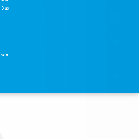
. Das
onen